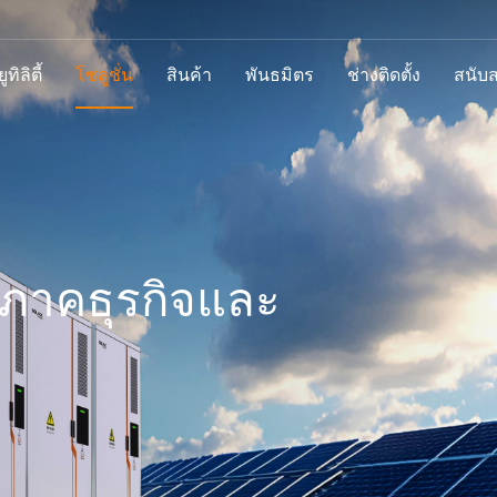
ทิลิตี้
โซลูชั่น
สินค้า
พันธมิตร
ช่างติดตั้ง
สนับ
บภาคธุรกิจและ