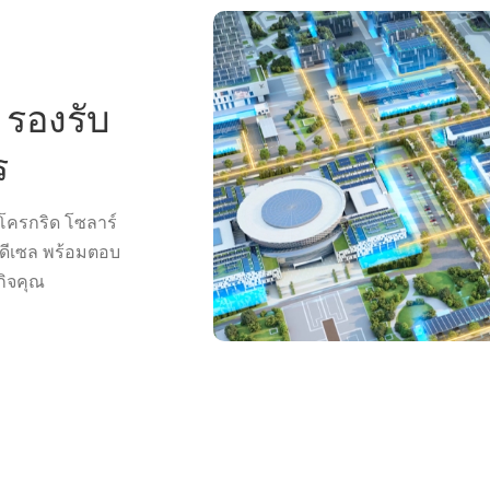
น รองรับ
ร
โครกริด โซลาร์
มดีเซล พร้อมตอบ
กิจคุณ