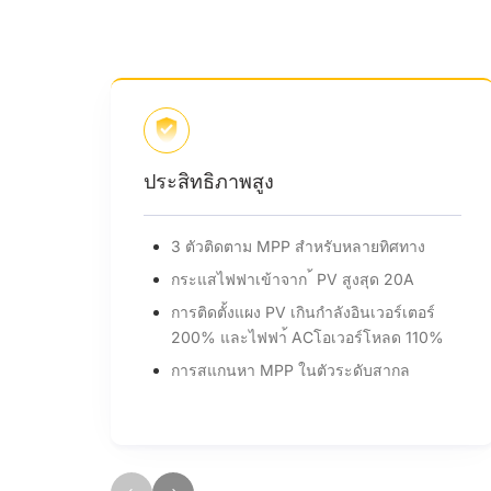
ความปลอดภัยที่มันใจได
ายทิศทาง
Type II SPD ทางฝั่ ง AC และ DC
ุด 20A
พร้อมสําหรับฟังก์ชนปิดระบบอย่างรวดเร็ว ั
เวอร์เตอร์
การรองรับ AFCI (ตัวเลือกเสริม)
โหลด 110%
บสากล