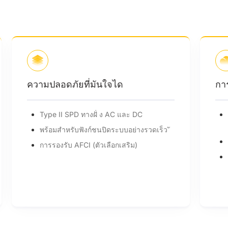
การออกแบบอัจฉริยะ
ขัวต่อการสื่อสารแบบเสียบปลั ้ กแล้วใช ๊
งาน ้
รีเฟรชข้อมูล 10 วนาทีบน ิ SolaXCloud
การสแกนกราฟ I-V