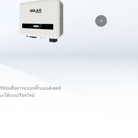
มินัลสื่อสารแบบปลั๊กแอนด์เพลย์
านะได้แบบเรียลไทม์